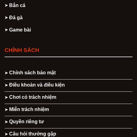
Bắn cá
Đá gà
Game bài
CHÍNH SÁCH
Chính sách bảo mật
Điều khoản và điều kiện
Chơi có trách nhiệm
Miễn trách nhiệm
Quyền riêng tư
Câu hỏi thưởng gặp