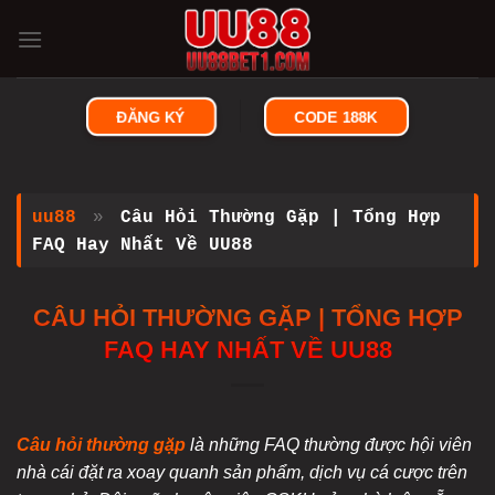
Bỏ
qua
nội
dung
ĐĂNG KÝ
CODE 188K
uu88
»
Câu Hỏi Thường Gặp | Tổng Hợp
FAQ Hay Nhất Về UU88
CÂU HỎI THƯỜNG GẶP | TỔNG HỢP
FAQ HAY NHẤT VỀ UU88
Câu hỏi thường gặp
là những FAQ thường được hội viên
nhà cái đặt ra xoay quanh sản phẩm, dịch vụ cá cược trên