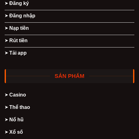
Đăng ký
Đăng nhập
Nạp tiền
Rút tiền
Tải app
SẢN PHẨM
Casino
Thể thao
Nổ hũ
Xổ số