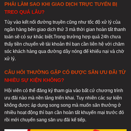
PHẢI LÀM SAO KHI GIAO DỊCH TRỰC TUYẾN BỊ
TREO QUÁ LÂU?
Tùy vào kết nối đường truyền cũng như tốc độ xử lý của
ngân hàng bên giao dịch thứ 3 mà thời gian hoàn tất thanh
toán sẽ có sự khác biệt.Trong trường hợp quá 24h chưa
thấy tiền chuyển về tài khoản thì bạn cần liên hệ với chăm
sóc khách hàng qua đường dây nóng để khiếu nại và chờ
xử lý.
CÂU HỎI THƯỜNG GẶP CÓ ĐƯỢC SĂN ƯU ĐÃI TỪ
NHIỀU SỰ KIỆN KHÔNG?
Hội viên có thể đăng ký tham gia vào bất cứ chương trình
ưu đãi nào mà nền tảng triển khai. Tuy nhiên các sự kiện
không được áp dụng song song mà muốn săn thưởng ở
nhiều hoạt động thì bạn cần hoàn tất khuyến mại trước đó
rồi mới chuyển sang săn ưu đãi kế tiếp.