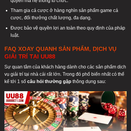
quyền mà hệ thống tổ chức.
Tham gia cá cược ở hàng nghìn sản phẩm game cá
cược, đổi thưởng chất lượng, đa dạng.
Được bảo vệ quyền lợi an toàn theo quy định của pháp
luật.
FAQ XOAY QUANH SẢN PHẨM, DỊCH VỤ
GIẢI TRÍ TẠI UU88
Sự quan tâm của khách hàng dành cho các sản phẩm dịch
vụ giải trí tại nhà cái rất lớn. Trong đó phổ biến nhất có thể
kể tới 1 số
câu hỏi thường gặp
thông dụng sau: