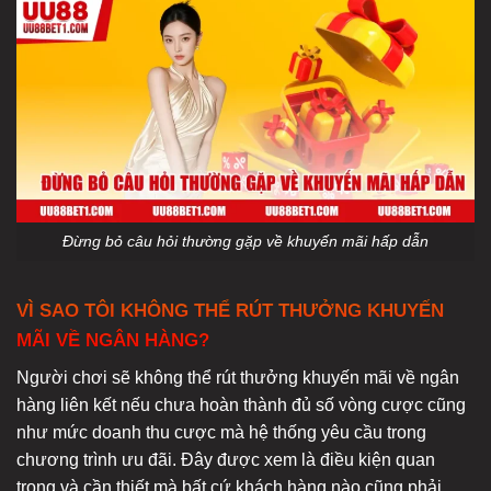
Đừng bỏ câu hỏi thường gặp về khuyến mãi hấp dẫn
VÌ SAO TÔI KHÔNG THỂ RÚT THƯỞNG KHUYẾN
MÃI VỀ NGÂN HÀNG?
Người chơi sẽ không thể rút thưởng khuyến mãi về ngân
hàng liên kết nếu chưa hoàn thành đủ số vòng cược cũng
như mức doanh thu cược mà hệ thống yêu cầu trong
chương trình ưu đãi. Đây được xem là điều kiện quan
trọng và cần thiết mà bất cứ khách hàng nào cũng phải