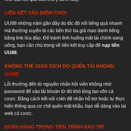
LIÊN KẾT VÀO ĐIỂM CHƠI
UU88 những năm gần đây do tốc độ nổi tiếng quá nhanh
mà thường xuyên bị các bên thứ ba giả mạo danh tiếng
bằng link lừa đảo. Để tránh tình huống mất tài chính oang
uổng, bạn cần chú trọng về liên kết truy cập để
nạp tiền
UU88
.
KHÔNG THỂ GIAO DỊCH DO QUÊN TÀI KHOẢN
GAME
Lỗi thường đến từ nguyên nhân hội viên không nhớ
password để vào tài khoản từ đó khó lòng tạo vốn cá
cược. Bằng cách kết nối cskh để nhận hỗ trợ hoặc tự thực
hiện thông qua cơ chế quên mật khẩu, bạn dễ dàng vào lại
web cá cược.
NGÂN HÀNG TRONG TIẾN TRÌNH BẢO TRÌ