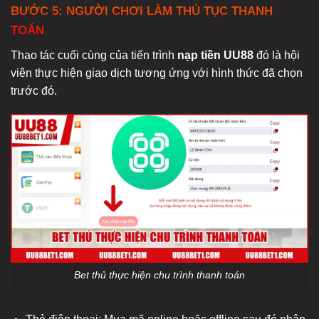
BƯỚC 5: NGƯỜI CHƠI LÀM THỦ TỤC THANH
TOÁN
Thao tác cuối cùng của tiến trình
nạp tiền UU88
đó là hội
viên thực hiện giao dịch tương ứng với hình thức đã chọn
trước đó.
Bet thủ thực hiện chu trình thanh toán