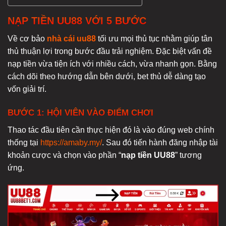
NẠP TIỀN UU88 VỚI 5 BƯỚC
Về cơ bảo
nhà cái uu88
tối ưu mọi thủ tục nhằm giúp tân
thủ thuận lợi trong bước đầu trải nghiệm. Đặc biệt vấn đề
nạp tiền vừa tiện ích với nhiều cách, vừa nhanh gọn. Bằng
cách dõi theo hướng dẫn bên dưới, bet thủ dễ dàng tạo
vốn giải trí.
BƯỚC 1: HỘI VIÊN VÀO ĐIỂM CHƠI
Thao tác đầu tiên cần thực hiện đó là vào đúng web chính
thống tại
https://amaby.my/
. Sau đó tiến hành đăng nhập tài
khoản cược và chọn vào phần “
nạp tiền UU88
” tương
ứng.