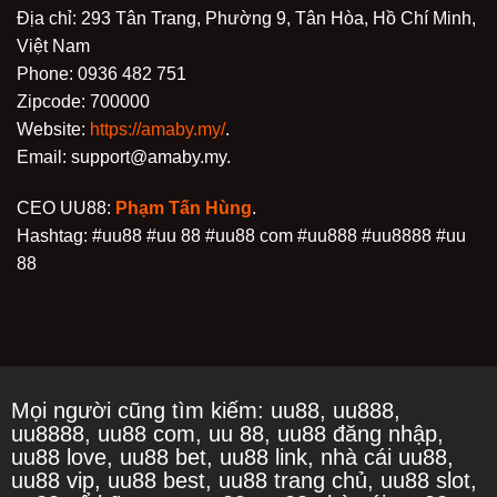
Địa chỉ: 293 Tân Trang, Phường 9, Tân Hòa, Hồ Chí Minh,
Việt Nam
Phone: 0936 482 751
Zipcode: 700000
Website:
https://amaby.my/
.
Email:
support@amaby.my
.
CEO UU88:
Phạm Tấn Hùng
.
Hashtag: #uu88 #uu 88 #uu88 com #uu888 #uu8888 #uu
88
Mọi người cũng tìm kiếm: uu88, uu888,
uu8888, uu88 com, uu 88, uu88 đăng nhập,
uu88 love, uu88 bet, uu88 link, nhà cái uu88,
uu88 vip, uu88 best, uu88 trang chủ, uu88 slot,