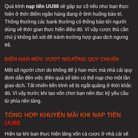
Quá trình
nạp tiền UU88
sẽ gặp sự cố nếu như bạn thực
hiện ở thời điểm ngân hàng đang ở tình huống bảo trì.
Thông thường các bank thường có thông báo tới người
dùng về thời gian thực hiện điều đó. Vì vậy cược thủ cần
chú ý không bỏ sót để tránh trường hợp giao dịch ngưng
trệ.
ĐIỀN HẠN MỨC VƯỢT NGƯỠNG QUY CHUẨN
Một số người chơi do không để ý hạn mức mà nhà cái quy
định dẫn đến việc điền quá số tiền có thể nạp cho một lần
giao dịch. Tất nhiên tiến trình sẽ bị ngắt quãng ở thời khắc
đó. Vì vậy trước khi tạo vốn chơi bạn nên đọc kỹ yêu cầu
từ phía nền tảng.
TỔNG HỢP KHUYẾN MÃI KHI NẠP TIỀN
UU88
Hiện tại khi bạn thực hiện tăng vốn cá cược ở nhà cái sẽ