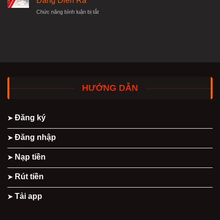
Đang Diễn Ra
Kim
Và
ở
Chức năng bình luận bị tắt
–
Cách
Kèo
Game
Chơi
Rung
Đổi
Tại
|
Thưởng
UU88
Cơ
Khủng
Hội
Đỉnh
Kiếm
Cao
Lợi
2026
Nhuận
HƯỚNG DẪN
Khi
Trận
Đang
Diễn
Đăng ký
Ra
Đăng nhập
Nạp tiền
Rút tiền
Tải app