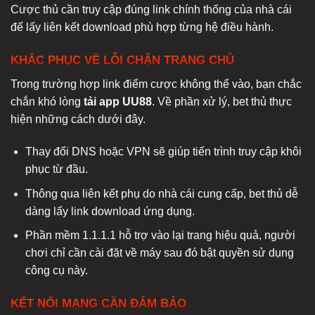
Cược thủ cần truy cập đúng link chính thống của nhà cái
để lấy liên kết download phù hợp từng hệ điều hành.
KHẮC PHỤC VỀ LỖI CHẶN TRANG CHỦ
Trong trường hợp link điểm cược không thể vào, bạn chắc
chắn khó lòng
tải app UU88
. Về phần xử lý, bet thủ thực
hiện những cách dưới đây.
Thay đổi DNS hoặc VPN sẽ giúp tiến trình truy cập khôi
phục từ đầu.
Thông qua liên kết phụ do nhà cái cung cấp, bet thủ dễ
dàng lấy link download ứng dụng.
Phần mềm 1.1.1.1 hỗ trợ vào lại trang hiệu quả, người
chơi chỉ cần cài đặt về máy sau đó bật quyền sử dụng
công cụ này.
KẾT NỐI MẠNG CẦN ĐẢM BẢO