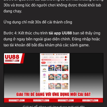
30s và trong lúc đó người chơi không được thoát khỏi tab
đang chạy.
Ứng dụng chỉ mất 30s để cài thành công
Bước 4: Kết thúc chu trình
tải app UU88
bạn sẽ thấy ứng
dụng ở ngay bên ngoài giao diện chính. Đăng nhập hoặc
tạo tài khoản để bắt đầu khám phá các sảnh game.
Giải trí dễ dàng với ứng dụng mới cài đặt