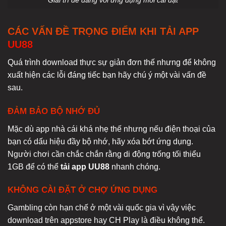
CÁC VẤN ĐỀ TRỌNG ĐIỂM KHI TẢI APP
UU88
Quá trình download thực sự giản đơn thế nhưng để không
xuất hiện các lỗi đáng tiếc bạn hãy chú ý một vài vấn đề
sau.
ĐẢM BẢO BỘ NHỚ ĐỦ
Mặc dù app nhà cái khá nhẹ thế nhưng nếu điện thoại của
bạn có dấu hiệu đầy bộ nhớ, hãy xóa bớt ứng dụng.
Người chơi cần chắc chắn rằng di động trống tối thiểu
1GB để có thể
tải app UU88
nhanh chóng.
KHÔNG CÀI ĐẶT Ở CHỢ ỨNG DỤNG
Gambling còn hạn chế ở một vài quốc gia vì vậy việc
download trên appstore hay CH Play là điều không thể.