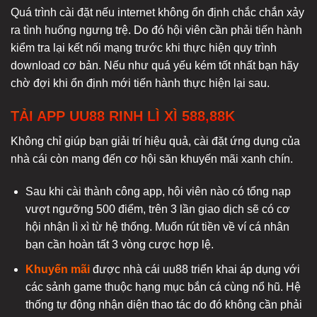
Quá trình cài đặt nếu internet không ổn định chắc chắn xảy
ra tình huống ngưng trệ. Do đó hội viên cần phải tiến hành
kiểm tra lại kết nối mạng trước khi thực hiện quy trình
download cơ bản. Nếu như quá yếu kém tốt nhất bạn hãy
chờ đợi khi ổn định mới tiến hành thực hiện lại sau.
TẢI APP UU88 RINH LÌ XÌ 588,88K
Không chỉ giúp bạn giải trí hiệu quả, cài đặt ứng dụng của
nhà cái còn mang đến cơ hội săn khuyến mãi xanh chín.
Sau khi cài thành công app, hội viên nào có tổng nạp
vượt ngưỡng 500 điểm, trên 3 lần giao dịch sẽ có cơ
hội nhận lì xì từ hệ thống. Muốn rút tiền về ví cá nhân
bạn cần hoàn tất 3 vòng cược hợp lệ.
Khuyến mãi
được nhà cái uu88 triển khai áp dụng với
các sảnh game thuộc hạng mục bắn cá cùng nổ hũ. Hệ
thống tự động nhận diện thao tác do đó không cần phải