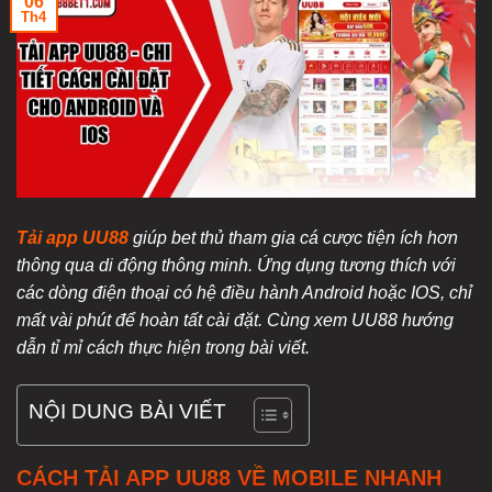
06
Th4
Tải app UU88
giúp bet thủ tham gia cá cược tiện ích hơn
thông qua di động thông minh. Ứng dụng tương thích với
các dòng điện thoại có hệ điều hành Android hoặc IOS, chỉ
mất vài phút để hoàn tất cài đặt. Cùng xem UU88 hướng
dẫn tỉ mỉ cách thực hiện trong bài viết.
NỘI DUNG BÀI VIẾT
CÁCH TẢI APP UU88 VỀ MOBILE NHANH