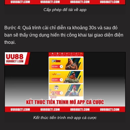
Cấp phép để tải về app
Bước 4: Quá trình cài chỉ diễn ra khoảng 30s và sau đó
bạn sẽ thấy ứng dụng hiển thị công khai tại giao diện điện
thoại.
Kết thúc tiến trình mở app cá cược