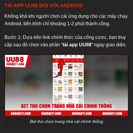
TẢI APP UU88 ĐỐI VỚI ANDROID
Không khó khi người chơi cài ứng dụng cho các máy chạy
Android, tiến trình chỉ khoảng 1-2 phút thành công.
Bước 1: Dựa trên link chính thức của cổng cược, bạn truy
cập sau đó chọn vào phần “
tải app UU88
” ngay giao diện.
Bet thủ chọn trang nhà cái chính thống