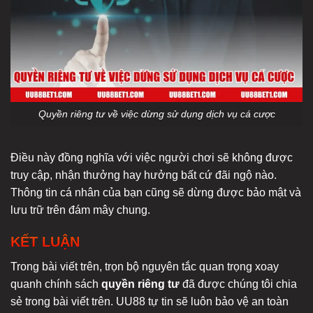
Quyền riêng tư về việc dừng sử dụng dịch vụ cá cược
Điều này đồng nghĩa với việc người chơi sẽ không được
truy cập, nhận thưởng hay hưởng bất cứ đãi ngộ nào.
Thông tin cá nhân của bạn cũng sẽ dừng được bảo mật và
lưu trữ trên đám mây chung.
KẾT LUẬN
Trong bài viết trên, trọn bộ nguyên tắc quan trọng xoay
quanh chính sách
quyền riêng tư
đã được chúng tôi chia
sẻ trong bài viết trên. UU88 tự tin sẽ luôn bảo vệ an toàn