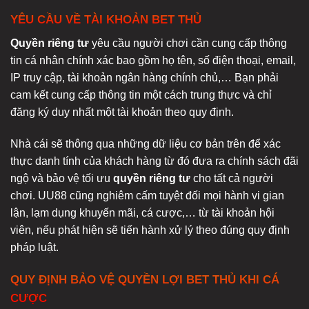
YÊU CẦU VỀ TÀI KHOẢN BET THỦ
Quyền riêng tư
yêu cầu người chơi cần cung cấp thông
tin cá nhân chính xác bao gồm họ tên, số điện thoại, email,
IP truy cập, tài khoản ngân hàng chính chủ,… Bạn phải
cam kết cung cấp thông tin một cách trung thực và chỉ
đăng ký duy nhất một tài khoản theo quy định.
Nhà cái sẽ thông qua những dữ liệu cơ bản trên để xác
thực danh tính của khách hàng từ đó đưa ra chính sách đãi
ngộ và bảo vệ tối ưu
quyền riêng tư
cho tất cả người
chơi. UU88 cũng nghiêm cấm tuyệt đối mọi hành vi gian
lận, lạm dụng khuyến mãi, cá cược,… từ tài khoản hội
viên, nếu phát hiện sẽ tiến hành xử lý theo đúng quy định
pháp luật.
QUY ĐỊNH BẢO VỆ QUYỀN LỢI BET THỦ KHI CÁ
CƯỢC