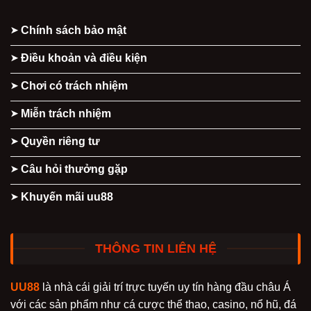
Chính sách bảo mật
Điều khoản và điều kiện
Chơi có trách nhiệm
Miễn trách nhiệm
Quyền riêng tư
Câu hỏi thưởng gặp
Khuyến mãi uu88
THÔNG TIN LIÊN HỆ
UU88
là nhà cái giải trí trực tuyến uy tín hàng đầu châu Á
với các sản phẩm như cá cược thể thao, casino, nổ hũ, đá