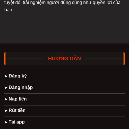
tuyệt đối trải nghiệm người dùng cũng như quyền lợi của
bạn.
HƯỚNG DẪN
Đăng ký
Đăng nhập
Nạp tiền
Rút tiền
Tải app