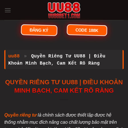
Bỏ
qua
nội
dung
ĐĂNG KÝ
CODE 188K
uu88
»
Quyền Riêng Tư UU88 | Điều
Khoản Minh Bạch, Cam Kết Rõ Ràng
QUYỀN RIÊNG TƯ UU88 | ĐIỀU KHOẢN
MINH BẠCH, CAM KẾT RÕ RÀNG
Quyền riêng tư
là chính sách được thiết lập được hệ
thống nhằm mục đích nâng cao chất lượng bảo mật trên