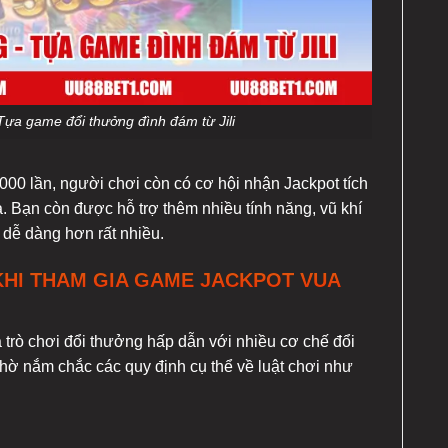
Tựa game đổi thưởng đình đám từ Jili
000 lần, người chơi còn có cơ hội nhận Jackpot tích
. Bạn còn được hỗ trợ thêm nhiều tính năng, vũ khí
 dễ dàng hơn rất nhiều.
 KHI THAM GIA GAME JACKPOT VUA
 trò chơi đổi thưởng hấp dẫn với nhiều cơ chế đổi
nhờ nắm chắc các quy định cụ thể về luật chơi như