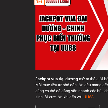
Th4
Jackpot vua đại dương
mở ra thế giới bắ
Mỗi mục tiêu từ nhỏ đến lớn đều mang đế
cũng có thể dễ dàng săn nhanh các hũ tích
sinh lời cực lớn khi đến với
UU88
.