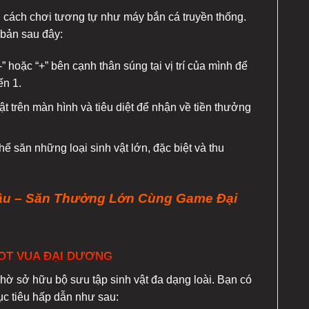
i cách chơi tương tự như máy bắn cá truyền thống.
 bản sau đây:
” hoặc “+” bên cạnh thân súng tại vị trí của mình để
ến 1.
t trên màn hình và tiêu diệt để nhận về tiền thưởng
hể săn những loại sinh vật lớn, đặc biệt và thu
âu – Săn Thưởng Lớn Cùng Game Đại
OT VUA ĐẠI DƯƠNG
hờ sở hữu bộ sưu tập sinh vật đa dạng loài. Bạn có
c tiêu hấp dẫn như sau: