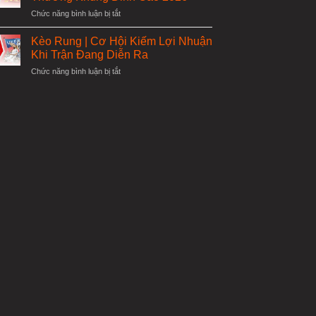
Gì?
ở
Chức năng bình luận bị tắt
Các
Đế
Loại
Quốc
Lô
Kèo Rung | Cơ Hội Kiếm Lợi Nhuận
Hoàng
Xiên
Khi Trận Đang Diễn Ra
Kim
Và
ở
Chức năng bình luận bị tắt
–
Cách
Kèo
Game
Chơi
Rung
Đổi
Tại
|
Thưởng
UU88
Cơ
Khủng
Hội
Đỉnh
Kiếm
Cao
Lợi
2026
Nhuận
Khi
Trận
Đang
Diễn
Ra