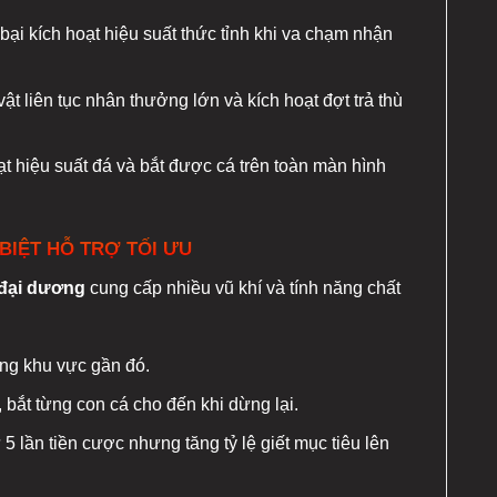
ại kích hoạt hiệu suất thức tỉnh khi va chạm nhận
ật liên tục nhân thưởng lớn và kích hoạt đợt trả thù
t hiệu suất đá và bắt được cá trên toàn màn hình
BIỆT HỖ TRỢ TỐI ƯU
 đại dương
cung cấp nhiều vũ khí và tính năng chất
ong khu vực gần đó.
 bắt từng con cá cho đến khi dừng lại.
 lần tiền cược nhưng tăng tỷ lệ giết mục tiêu lên