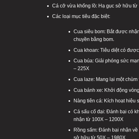
Cá cỡ vừa khổng lồ: Hạ gục sở hữu từ
Các loại mục tiêu đặc biệt:
Cua siêu bom: Bắt được nhận 
chuyền bằng bom.
Cua khoan: Tiêu diệt có được
Cua búa: Giải phóng sức mạnh 
– 225X
Cua laze: Mang lại một chùm 
Cua bánh xe: Khởi động vòng
Nàng tiên cá: Kích hoạt hiệu
Cá sấu cổ đại: Đánh bại có kh
nhận từ 100X – 1200X
Rồng sấm: Đánh bại nhận về h
sở hữu từ 50X – 1980X