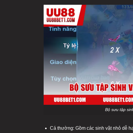
Bộ sưu tập si
Cá thường: Gồm các sinh vật nhỏ dễ hạ