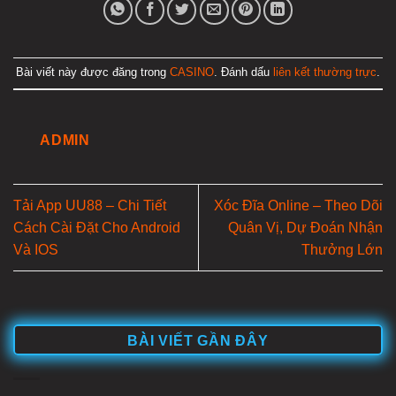
Bài viết này được đăng trong
CASINO
. Đánh dấu
liên kết thường trực
.
ADMIN
Tải App UU88 – Chi Tiết
Xóc Đĩa Online – Theo Dõi
Cách Cài Đặt Cho Android
Quân Vị, Dự Đoán Nhận
Và IOS
Thưởng Lớn
BÀI VIẾT GẦN ĐÂY