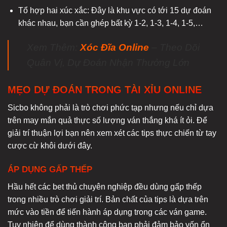
Tổ hợp hai xúc xắc: Đây là khu vực có tới 15 dự đoán
khác nhau, bạn cần ghép bất kỳ 1-2, 1-3, 1-4, 1-5,…
Xem Thêm:
Xóc Đĩa Online
– Theo Dõi
Quân Vị, Dự Đoán Nhận Thưởng Lớn
MẸO DỰ ĐOÁN TRONG TÀI XỈU ONLINE
Sicbo không phải là trò chơi phức tạp nhưng nếu chỉ dựa
trên may mắn quả thực số lượng ván thắng khá ít ỏi. Để
giải trí thuận lợi bạn nên xem xét các tips thực chiến từ tay
cược cừ khôi dưới đây.
ÁP DỤNG GẤP THẾP
Hầu hết các bet thủ chuyên nghiệp đều dùng gấp thếp
trong nhiều trò chơi giải trí. Bản chất của tips là dựa trên
mức vào tiền để tiến hành áp dụng trong các ván game.
Tuy nhiên để dùng thành công bạn phải đảm bảo vốn ổn