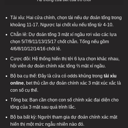
Tài xỉu: Hai cửa chính, chọn tài nếu dự đoán tổng trong
khoảng 11-17. Ngược lại chốt xỉu nếu tổng từ 4-10.
Chẵn lẻ: Dự đoán tổng 3 mặt xí ngầu rơi vào các lựa
chọn 5/7/9/11/13/15/17 chốt chẵn. Tổng nếu gồm
4/6/8/10/12/14/16 chốt lẻ.
Cược đôi: Hệ thống hiển thị tới 6 lựa chọn khác nhau,
hội viên dự đoán chính xác tổng ⅔ mặt xí ngầu.
Bộ ba cụ thể: Đây là cửa có odds khủng trong
tài xỉu
online
, bet thủ cần dự đoán chính xác 3 mặt xúc xắc là
con số cụ thể.
Tổng ba: Bạn cần chọn con số chính xác đại diện cho
tổng của 3 mặt sau quá trình lắc.
Bộ ba bất kỳ: Người tham gia dự đoán chính xác mặt
hiển thị một mức ngẫu nhiên nào đó.